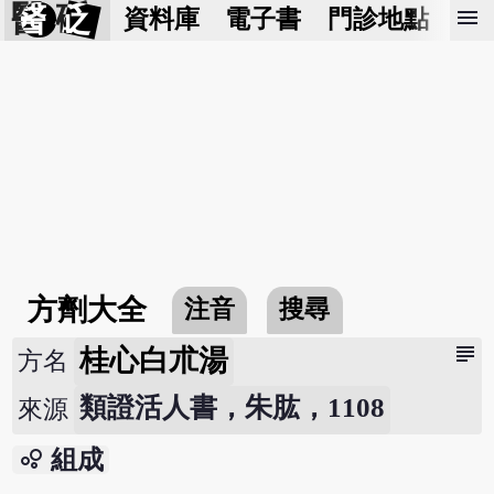
醫 砭
menu
資料庫
電子書
門診地點
預
方劑大全
注音
搜尋
subject
桂心白朮湯
方名
類證活人書，朱肱，1108
來源
bubble_chart
組成