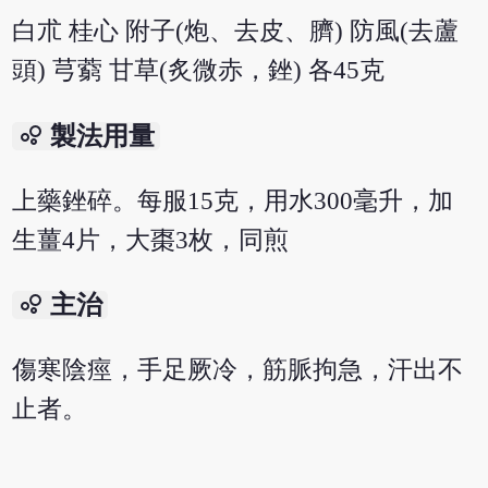
白朮 桂心 附子(炮、去皮、臍) 防風(去蘆
頭) 芎藭 甘草(炙微赤，銼) 各45克
bubble_chart
製法用量
上藥銼碎。每服15克，用水300毫升，加
生薑4片，大棗3枚，同煎
bubble_chart
主治
傷寒陰痙，手足厥冷，筋脈拘急，汗出不
止者。