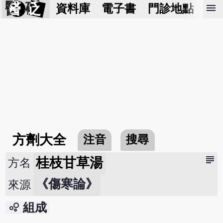
醫 砭
menu
資料庫
電子書
門診地點
預
方劑大全
注音
搜尋
subject
桂枝甘草湯
方名
《傷寒論》
來源
bubble_chart
組成