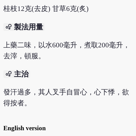
桂枝12克(去皮) 甘草6克(炙)
bubble_chart
製法用量
上藥二味，以水600毫升，煮取200毫升，
去滓，頓服。
bubble_chart
主治
發汗過多，其人叉手自冒心，心下悸，欲
得按者。
English version