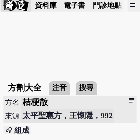
醫 砭
menu
資料庫
電子書
門診地點
預
方劑大全
注音
搜尋
subject
桔梗散
方名
太平聖惠方，王懷隱，992
來源
bubble_chart
組成