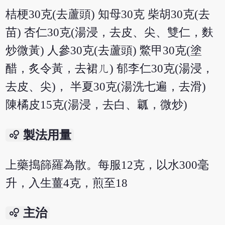
桔梗30克(去蘆頭) 知母30克 柴胡30克(去
苗) 杏仁30克(湯浸，去皮、尖、雙仁，麩
炒微黃) 人參30克(去蘆頭) 鱉甲30克(塗
醋，炙令黃，去裙ㄦ) 郁李仁30克(湯浸，
去皮、尖)， 半夏30克(湯洗七遍，去滑)
陳橘皮15克(湯浸，去白、瓤，微炒)
bubble_chart
製法用量
上藥搗篩羅為散。每服12克，以水300毫
升，入生薑4克，煎至18
bubble_chart
主治