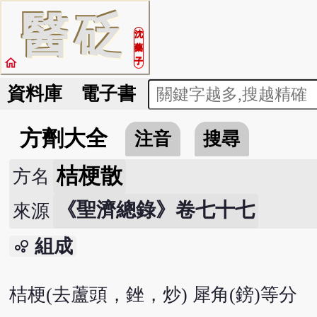
醫
砭
沈
藥
home
子
資料庫
電子書
方劑大全
注音
搜尋
桔梗散
方名
《聖濟總錄》卷七十七
來源
組成
bubble_chart
桔梗(去蘆頭，銼，炒) 犀角(鎊)等分