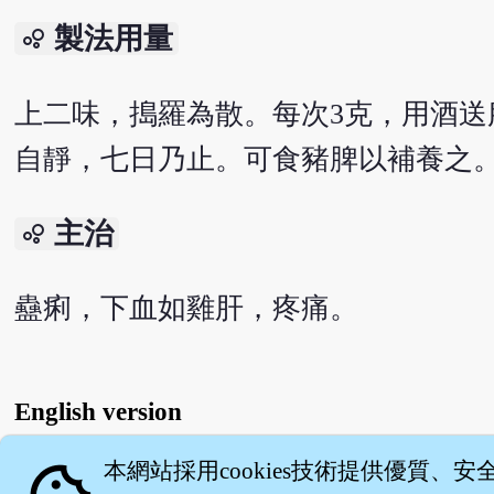
製法用量
bubble_chart
上二味，搗羅為散。每次3克，用酒
自靜，七日乃止。可食豬脾以補養之
主治
bubble_chart
蠱痢，下血如雞肝，疼痛。
English version
本網站採用cookies技術提供優質、安