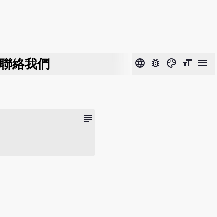
聯絡我們
language
bug_report
color_lens
format_size
menu
subject