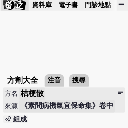
醫 砭
menu
資料庫
電子書
門診地點
預
方劑大全
注音
搜尋
subject
桔梗散
方名
《素問病機氣宜保命集》卷中
來源
bubble_chart
組成