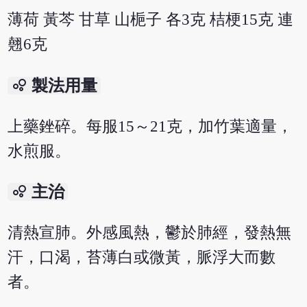
薄荷 黃芩 甘草 山梔子 各3克 桔梗15克 連
翹6克
bubble_chart
製法用量
上藥銼碎。每服15～21克，加竹葉適量，
水煎服。
bubble_chart
主治
清熱宣肺。外感風熱，鬱於肺經，發熱無
汗，口渴，苔薄白或微黃，脈浮大而數
者。