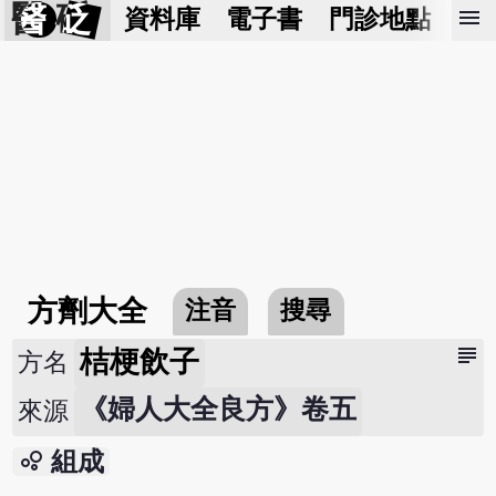
醫 砭
menu
資料庫
電子書
門診地點
預
方劑大全
注音
搜尋
subject
桔梗飲子
方名
《婦人大全良方》卷五
來源
bubble_chart
組成