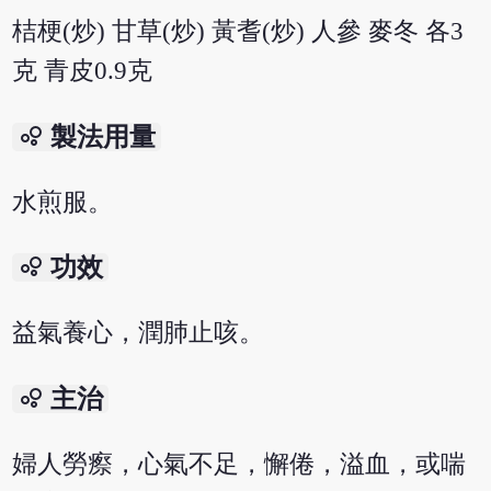
桔梗(炒) 甘草(炒) 黃耆(炒) 人參 麥冬 各3
克 青皮0.9克
bubble_chart
製法用量
水煎服。
bubble_chart
功效
益氣養心，潤肺止咳。
bubble_chart
主治
婦人勞瘵，心氣不足，懈倦，溢血，或喘