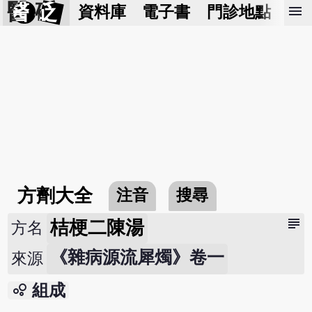
醫 砭
menu
資料庫
電子書
門診地點
預
方劑大全
注音
搜尋
subject
桔梗二陳湯
方名
《雜病源流犀燭》卷一
來源
bubble_chart
組成