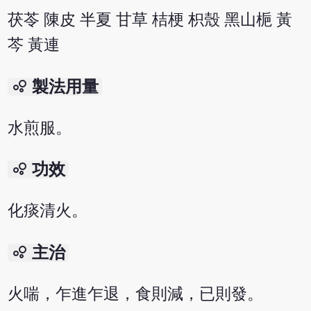
茯苓 陳皮 半夏 甘草 桔梗 枳殼 黑山梔 黃
芩 黃連
bubble_chart
製法用量
水煎服。
bubble_chart
功效
化痰清火。
bubble_chart
主治
火喘，乍進乍退，食則減，已則發。