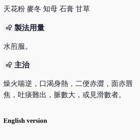
天花粉 麥冬 知母 石膏 甘草
bubble_chart
製法用量
水煎服。
bubble_chart
主治
燥火喘逆，口渴身熱，二便赤澀，面赤唇
焦，吐痰難出，脈數大，或見滑數者。
English version