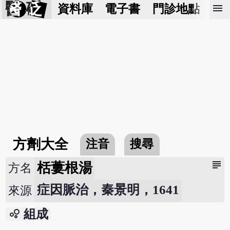
醫 砭
menu
資料庫
電子書
門診地點
預
方劑大全
注音
搜尋
subject
栝蔞根湯
方名
症因脈治，秦景明，1641
來源
bubble_chart
組成