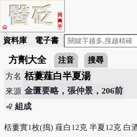
醫
砭
沈
藥
home
子
資料庫
電子書
方劑大全
注音
搜尋
栝蔞薤白半夏湯
方名
金匱要略，張仲景，206前
來源
組成
bubble_chart
栝蔞實1枚(搗) 薤白12克 半夏12克 白