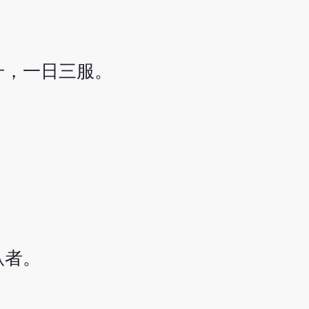
毫升，一日三服。
臥者。