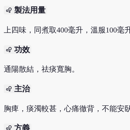
製法用量
bubble_chart
上四味，同煮取400毫升，溫服100
功效
bubble_chart
通陽散結，祛痰寬胸。
主治
bubble_chart
胸痺，痰濁較甚，心痛徹背，不能安
方義
bubble_chart