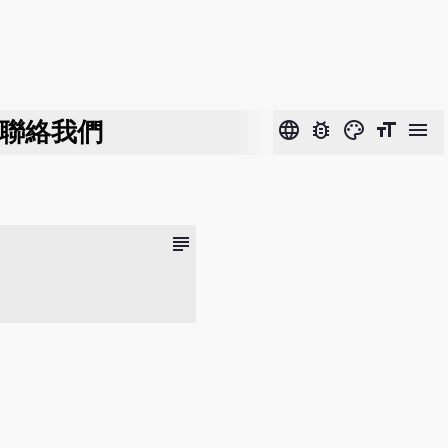
聯絡我們
language
bug_report
color_lens
format_size
menu
subject