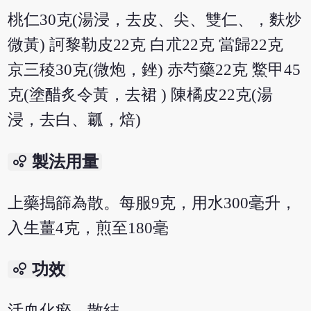
桃仁30克(湯浸，去皮、尖、雙仁、，麩炒
微黃) 訶黎勒皮22克 白朮22克 當歸22克
京三稜30克(微炮，銼) 赤芍藥22克 鱉甲45
克(塗醋炙令黃，去裙 ) 陳橘皮22克(湯
浸，去白、瓤，焙)
bubble_chart
製法用量
上藥搗篩為散。每服9克，用水300毫升，
入生薑4克，煎至180毫
bubble_chart
功效
活血化瘀，散結。