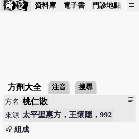
醫 砭
menu
資料庫
電子書
門診地點
預
方劑大全
注音
搜尋
subject
桃仁散
方名
太平聖惠方，王懷隱，992
來源
bubble_chart
組成