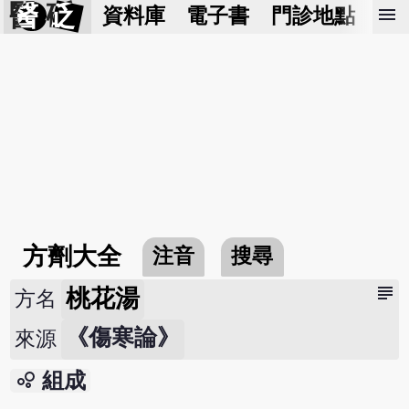
醫 砭
menu
資料庫
電子書
門診地點
預
方劑大全
注音
搜尋
subject
桃花湯
方名
《傷寒論》
來源
bubble_chart
組成