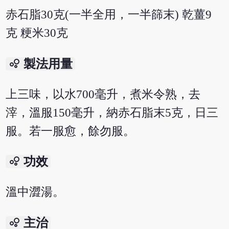
赤石脂30克(一半全用，一半篩末) 乾薑9
克 粳米30克
bubble_chart
製法用量
上三味，以水700毫升，煮米令熟，去
滓，溫服150毫升，納赤石脂末5克，日三
服。若一服愈，餘勿服。
bubble_chart
功效
溫中澀湯。
bubble_chart
主治