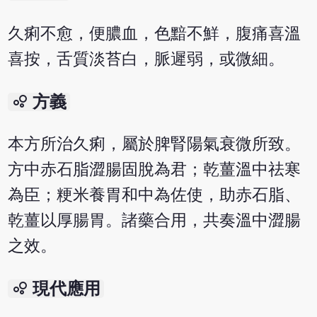
久痢不愈，便膿血，色黯不鮮，腹痛喜溫
喜按，舌質淡苔白，脈遲弱，或微細。
bubble_chart
方義
本方所治久痢，屬於脾腎陽氣衰微所致。
方中赤石脂澀腸固脫為君；乾薑溫中祛寒
為臣；粳米養胃和中為佐使，助赤石脂、
乾薑以厚腸胃。諸藥合用，共奏溫中澀腸
之效。
bubble_chart
現代應用