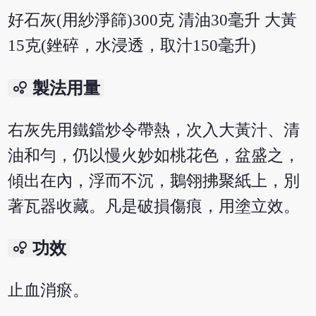
好石灰(用紗淨篩)300克 清油30毫升 大黃
15克(銼碎，水浸透，取汁150毫升)
bubble_chart
製法用量
右灰先用鐵鐺炒令帶熱，次入大黃汁、清
油和勻，仍以慢火妙如桃花色，盆盛之，
傾出在內，浮而不沉，鵝翎拂聚紙上，別
著瓦器收藏。凡是破損傷痕，用塗立效。
bubble_chart
功效
止血消瘀。