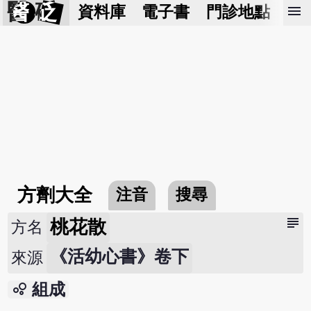
醫 砭
menu
資料庫
電子書
門診地點
預
方劑大全
注音
搜尋
subject
桃花散
方名
《活幼心書》卷下
來源
bubble_chart
組成