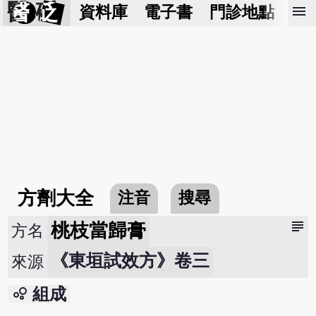
醫 砭
menu
資料庫
電子書
門診地點
預
方劑大全
注音
搜尋
subject
桃枝當歸膏
方名
《東垣試效方》卷三
來源
bubble_chart
組成