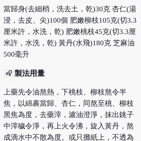
當歸身(去細梢，洗去土，乾)30克 杏仁(湯
浸，去皮、尖)100個 肥嫩柳枝105克(切3.3
厘米許，水洗，乾) 肥嫩桃枝45克(切3.3厘
米許，水洗，乾) 黃丹(水飛)180克 芝麻油
500毫升
bubble_chart
製法用量
上藥先令油熬熱，下桃枝、柳枝熬令半
焦，以綿裹當歸、杏仁，同熬至桃、柳枝
黑焦為度，去藥滓，濾油澄淨，抹出銚子
中滓穢令淨，再上火令沸，旋入黃丹，熬
成滴水中不散為度。或只攤紙上，不透為