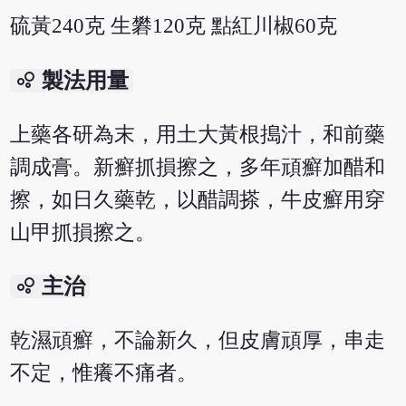
硫黃240克 生礬120克 點紅川椒60克
bubble_chart
製法用量
上藥各研為末，用土大黃根搗汁，和前藥
調成膏。新癬抓損擦之，多年頑癬加醋和
擦，如日久藥乾，以醋調搽，牛皮癬用穿
山甲抓損擦之。
bubble_chart
主治
乾濕頑癬，不論新久，但皮膚頑厚，串走
不定，惟癢不痛者。