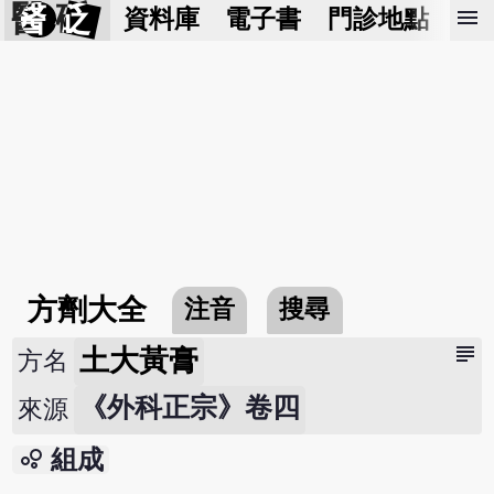
醫 砭
menu
資料庫
電子書
門診地點
預
方劑大全
注音
搜尋
subject
土大黃膏
方名
《外科正宗》卷四
來源
bubble_chart
組成