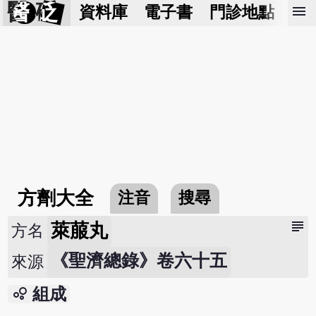
醫 砭
menu
資料庫
電子書
門診地點
預
方劑大全
注音
搜尋
subject
萊菔丸
方名
《聖濟總錄》卷六十五
來源
bubble_chart
組成