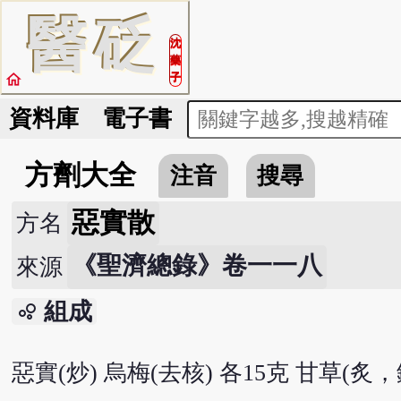
醫
砭
沈
藥
home
子
資料庫
電子書
方劑大全
注音
搜尋
惡實散
方名
《聖濟總錄》卷一一八
來源
組成
bubble_chart
惡實(炒) 烏梅(去核) 各15克 甘草(炙，銼