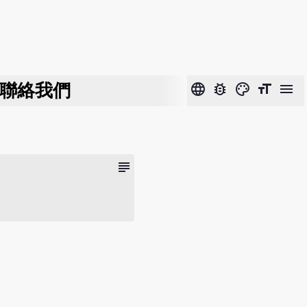
聯絡我們
language
bug_report
color_lens
format_size
menu
subject