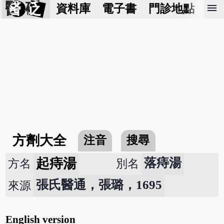
醫 砭
menu
資料庫
電子書
門診地點
預
方劑大全
注音
搜尋
起痔湯
落痔湯
方名
別名
張氏醫通，張璐，1695
來源
English version