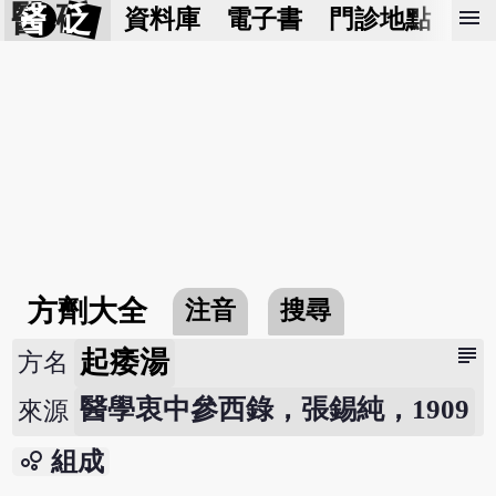
醫 砭
menu
資料庫
電子書
門診地點
預
方劑大全
注音
搜尋
subject
起痿湯
方名
醫學衷中參西錄，張錫純，1909
來源
bubble_chart
組成