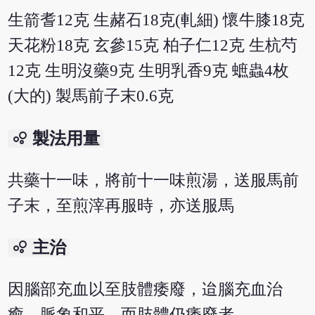
生箭耆12克 生赭石18克(軋細) 懷牛膝18克
天花粉18克 玄參15克 柏子仁12克 生杭芍
12克 生明沒藥9克 生明乳香9克 蟅蟲4枚
(大的) 製馬前子末0.6克
bubble_chart
製法用量
共藥十一味，將前十一味煎湯，送服馬前
子末，至煎滓再服時，亦送服馬
bubble_chart
主治
因腦部充血以至肢體痿廢，迨腦充血治
癒，脈象和平，而肢體仍痿廢者。