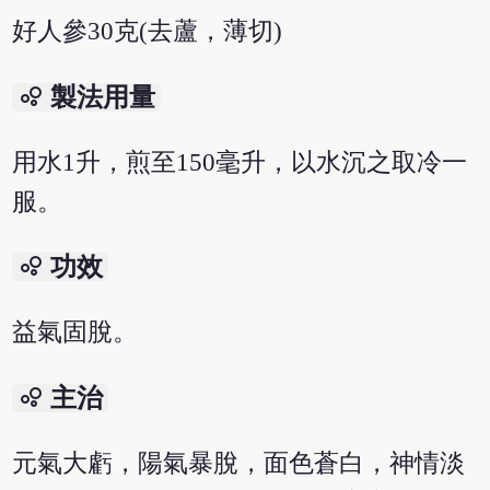
好人參30克(去蘆，薄切)
bubble_chart
製法用量
用水1升，煎至150毫升，以水沉之取冷一
服。
bubble_chart
功效
益氣固脫。
bubble_chart
主治
元氣大虧，陽氣暴脫，面色蒼白，神情淡