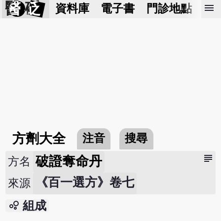
醫 砭
menu
資料庫
電子書
門診地點
預
方劑大全
注音
搜尋
subject
破證奪命丹
方名
《百一選方》卷七
來源
bubble_chart
組成