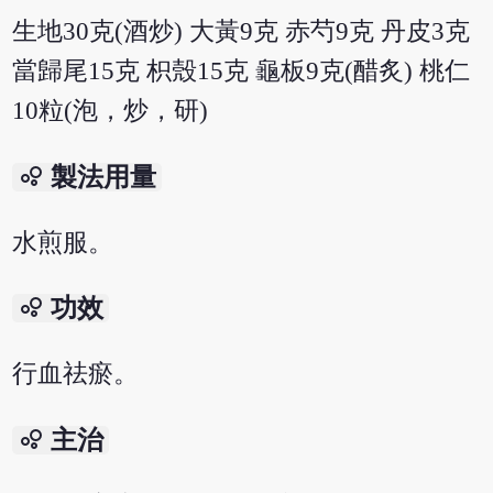
生地30克(酒炒) 大黃9克 赤芍9克 丹皮3克
當歸尾15克 枳殼15克 龜板9克(醋炙) 桃仁
10粒(泡，炒，研)
bubble_chart
製法用量
水煎服。
bubble_chart
功效
行血祛瘀。
bubble_chart
主治