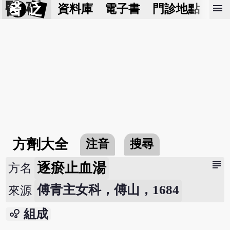
醫 砭
menu
資料庫
電子書
門診地點
預
方劑大全
注音
搜尋
subject
逐瘀止血湯
方名
傅青主女科，傅山，1684
來源
bubble_chart
組成