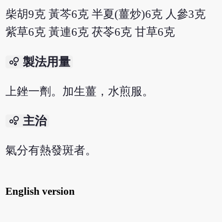
柴胡9克 黃芩6克 半夏(薑炒)6克 人參3克
紫草6克 黃連6克 茯苓6克 甘草6克
bubble_chart
製法用量
上銼一劑。加生薑，水煎服。
bubble_chart
主治
氣分有熱發斑者。
English version