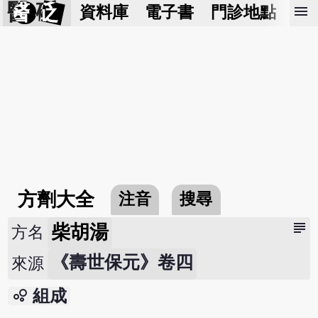
醫 砭
menu
資料庫
電子書
門診地點
預
方劑大全
注音
搜尋
subject
柴胡湯
方名
《壽世保元》卷四
來源
bubble_chart
組成