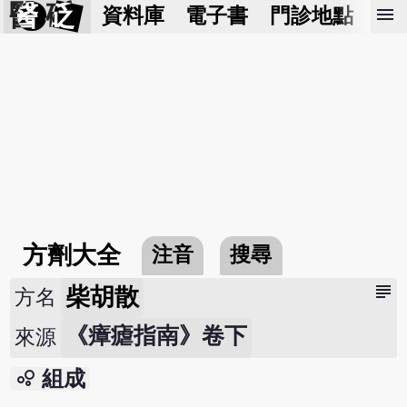
醫 砭
menu
資料庫
電子書
門診地點
預
方劑大全
注音
搜尋
subject
柴胡散
方名
《瘴瘧指南》卷下
來源
bubble_chart
組成