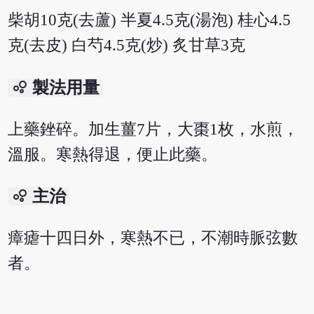
柴胡10克(去蘆) 半夏4.5克(湯泡) 桂心4.5
克(去皮) 白芍4.5克(炒) 炙甘草3克
bubble_chart
製法用量
上藥銼碎。加生薑7片，大棗1枚，水煎，
溫服。寒熱得退，便止此藥。
bubble_chart
主治
瘴瘧十四日外，寒熱不已，不潮時脈弦數
者。