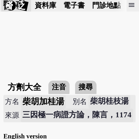
醫 砭
menu
資料庫
電子書
門診地點
預
方劑大全
注音
搜尋
柴胡加桂湯
柴胡桂枝湯
方名
別名
三因極一病證方論，陳言，1174
來源
English version