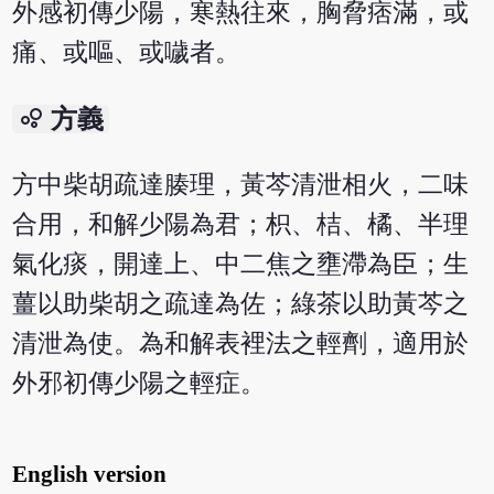
外感初傳少陽，寒熱往來，胸脅痞滿，或
痛、或嘔、或噦者。
bubble_chart
方義
方中柴胡疏達腠理，黃芩清泄相火，二味
合用，和解少陽為君；枳、桔、橘、半理
氣化痰，開達上、中二焦之壅滯為臣；生
薑以助柴胡之疏達為佐；綠茶以助黃芩之
清泄為使。為和解表裡法之輕劑，適用於
外邪初傳少陽之輕症。
English version