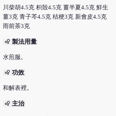
川柴胡4.5克 枳殼4.5克 薑半夏4.5克 鮮生
薑3克 青子芩4.5克 桔梗3克 新會皮4.5克
雨前茶3克
bubble_chart
製法用量
水煎服。
bubble_chart
功效
和解表裡。
bubble_chart
主治