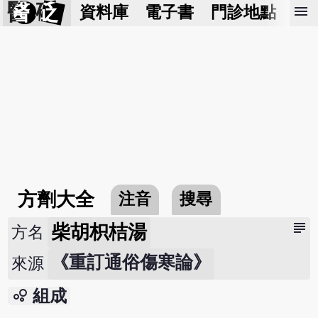
醫 砭
menu
資料庫
電子書
門診地點
預
方劑大全
注音
搜尋
subject
柴胡枳桔湯
方名
《重訂通俗傷寒論》
來源
bubble_chart
組成