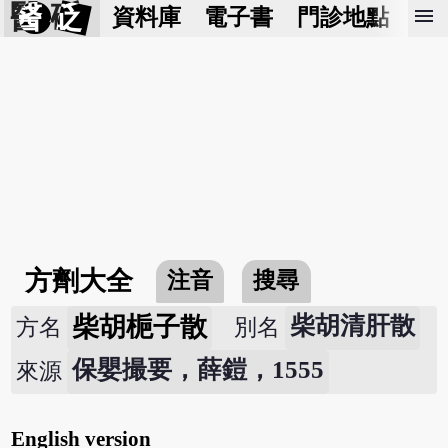
醫 砭
menu
資料庫
電子書
門診地點
預
方劑大全
注音
搜尋
柴胡梔子散
柴胡清肝散
方名
別名
保嬰撮要，薛鎧，1555
來源
English version