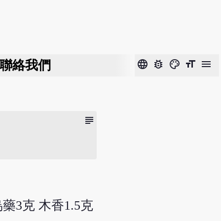
聯絡我們
language
bug_report
color_lens
format_size
menu
subject
烏藥3克 木香1.5克