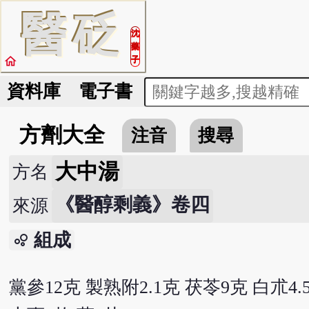
醫
砭
沈
藥
home
子
資料庫
電子書
方劑大全
注音
搜尋
大中湯
方名
《醫醇剩義》卷四
來源
組成
bubble_chart
黨參12克 製熟附2.1克 茯苓9克 白朮4.