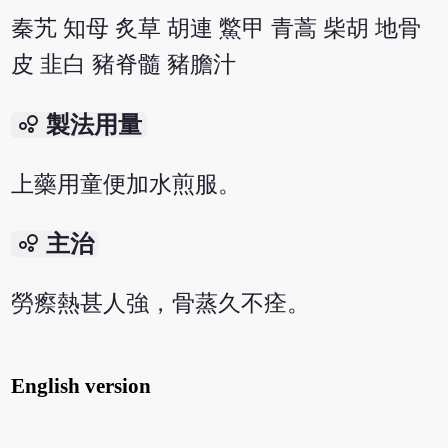
秦艽 知母 炙草 胡連 鱉甲 青蒿 柴胡 地骨
皮 韭白 豬脊髓 豬膽汁
bubble_chart
製法用量
上藥用童便加水煎服。
bubble_chart
主治
勞瘵熱甚人強，骨蒸久不痊。
English version