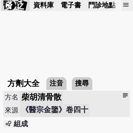
醫 砭
menu
資料庫
電子書
門診地點
預
方劑大全
注音
搜尋
subject
柴胡清骨散
方名
《醫宗金鑒》卷四十
來源
bubble_chart
組成