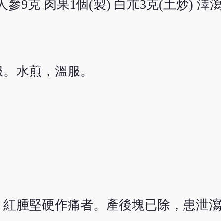
 人參9克 肉果1個(製) 白朮3克(土炒) 澤瀉
時服。水煎，溫服。
，紅腫堅硬作痛者。產後塊已除，患泄