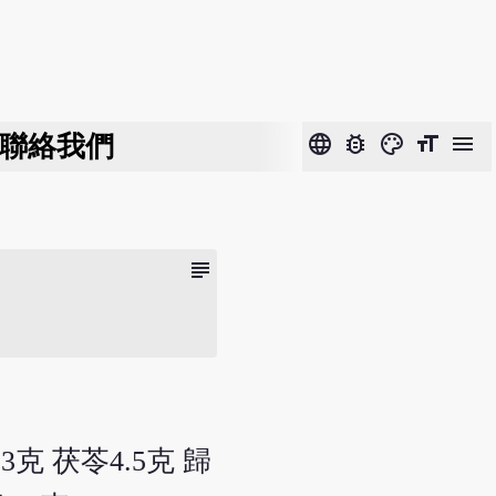
聯絡我們
language
bug_report
color_lens
format_size
menu
subject
3克 茯苓4.5克 歸