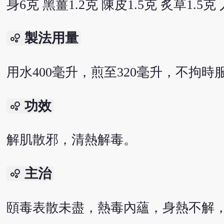
身6克 黑薑1.2克 陳皮1.5克 炙草1.5克
製法用量
bubble_chart
用水400毫升，煎至320毫升，不拘
功效
bubble_chart
解肌散邪，清熱解毒。
主治
bubble_chart
頤毒表散未盡，熱毒內蘊，身熱不解