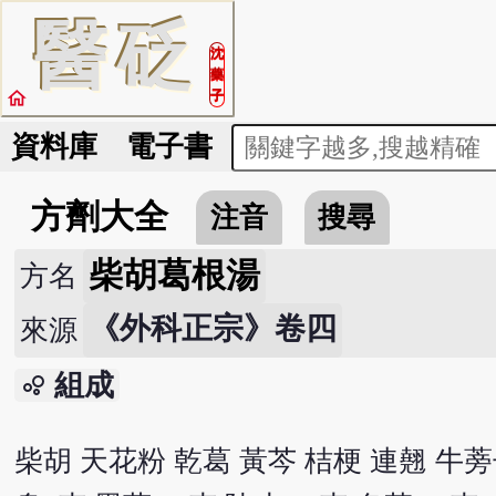
醫
砭
沈
藥
home
子
資料庫
電子書
方劑大全
注音
搜尋
柴胡葛根湯
方名
《外科正宗》卷四
來源
組成
bubble_chart
柴胡 天花粉 乾葛 黃芩 桔梗 連翹 牛蒡子 