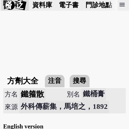
醫 砭
menu
資料庫
電子書
門診地點
預
方劑大全
注音
搜尋
鐵箍散
鐵桶膏
方名
別名
外科傳薪集，馬培之，1892
來源
English version