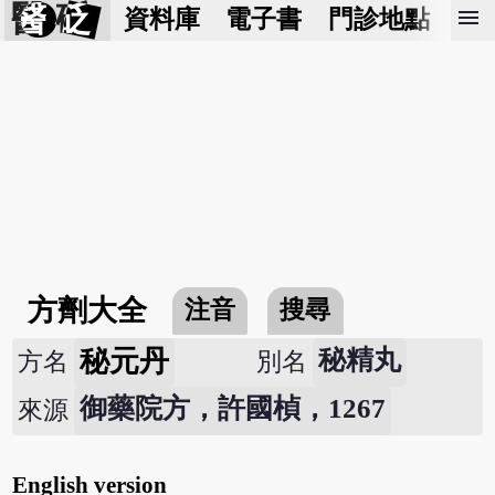
醫 砭
menu
資料庫
電子書
門診地點
預
方劑大全
注音
搜尋
秘元丹
秘精丸
方名
別名
御藥院方，許國楨，1267
來源
English version