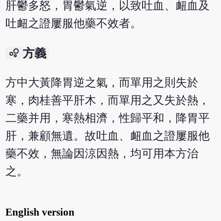
肝鬱多怒，胃鬱氣逆，以致吐血、衄血及
吐衄之證屢服他藥不效者。
bubble_chart
方義
方中大黃降胃逆之氣，而單用之則失於
寒，肉桂善平肝木，而單用之又失於熱，
二藥并用，寒熱相濟，性歸平和，降胃平
肝，兼顧無遺。故吐血、衄血之證屢服他
藥不效，無論因涼因熱，均可用本方治
之。
English version