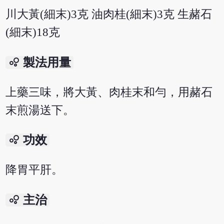
川大黃(細末)3克 油肉桂(細末)3克 生赭石
(細末)18克
bubble_chart
製法用量
上藥三味，將大黃、肉桂末和勻，用赭石
末煎湯送下。
bubble_chart
功效
降胃平肝。
bubble_chart
主治