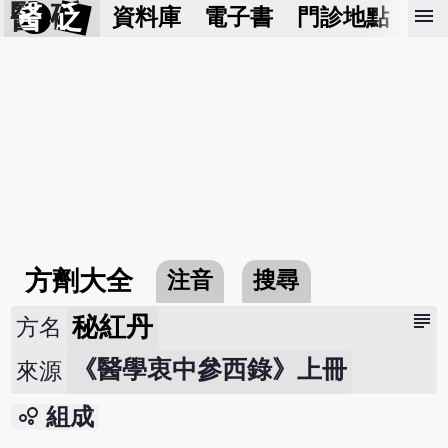
醫 砭
menu
資料庫
電子書
門診地點
預
方劑大全
注音
搜尋
subject
秘紅丹
方名
《醫學衷中參西錄》上冊
來源
bubble_chart
組成