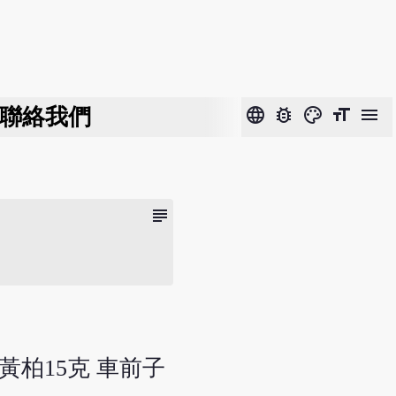
聯絡我們
language
bug_report
color_lens
format_size
menu
subject
 黃柏15克 車前子