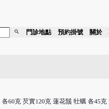
search
門診地點
預約掛號
關於
各60克 芡實120克 蓮花鬚 牡蠣 各45克