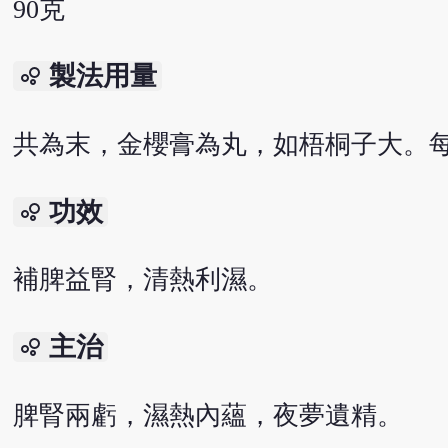
90克
製法用量
bubble_chart
共為末，金櫻膏為丸，如梧桐子大。每
功效
bubble_chart
補脾益腎，清熱利濕。
主治
bubble_chart
脾腎兩虧，濕熱內蘊，夜夢遺精。