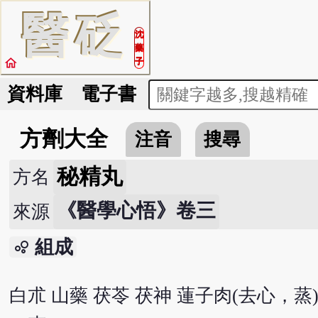
醫
砭
沈
藥
home
子
資料庫
電子書
方劑大全
注音
搜尋
秘精丸
方名
《醫學心悟》卷三
來源
組成
bubble_chart
白朮 山藥 茯苓 茯神 蓮子肉(去心，蒸) 