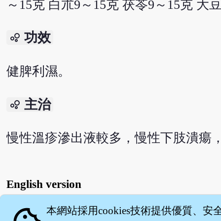
～15克 白朮9～15克 茯苓9～15克 大
功效
bubble_chart
健脾利濕。
主治
bubble_chart
慢性溫疹滲出液較多，慢性下肢潰瘍，
English version
本網站採用cookies技術提供優質、安