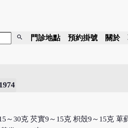
search
門診地點
預約掛號
關於
974
5～30克 芡實9～15克 枳殼9～15克 萆