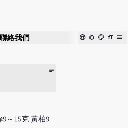
聯絡我們
language
bug_report
color_lens
format_size
menu
subject
蘚9～15克 黃柏9