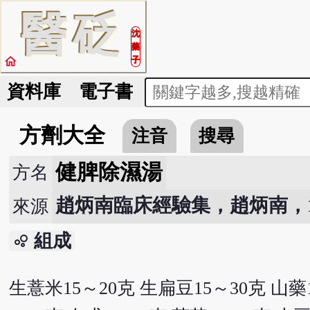
醫
砭
沈
藥
home
子
資料庫
電子書
方劑大全
注音
搜尋
健脾除濕湯
方名
趙炳南臨床經驗集，趙炳南，1
來源
組成
bubble_chart
生薏米15～20克 生扁豆15～30克 山藥1