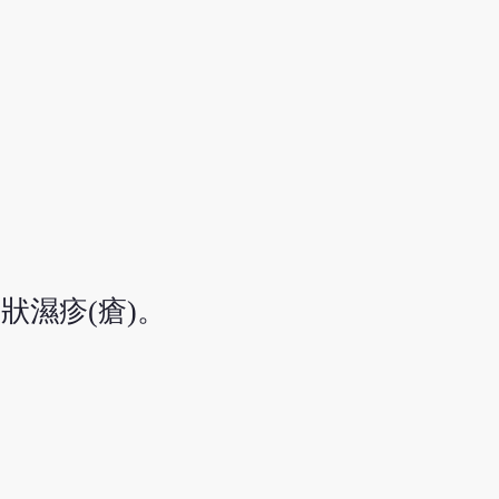
濕疹(瘡)。