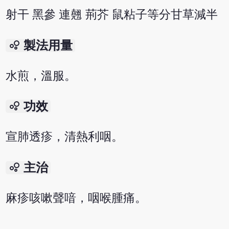
射干 黑參 連翹 荊芥 鼠粘子等分甘草減半
bubble_chart
製法用量
水煎，溫服。
bubble_chart
功效
宣肺透疹，清熱利咽。
bubble_chart
主治
麻疹咳嗽聲喑，咽喉腫痛。