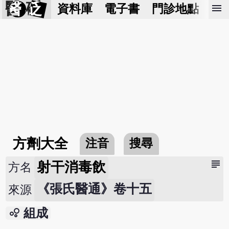
醫 砭
menu
資料庫
電子書
門診地點
預
方劑大全
注音
搜尋
subject
射干消毒飲
方名
《張氏醫通》卷十五
來源
bubble_chart
組成