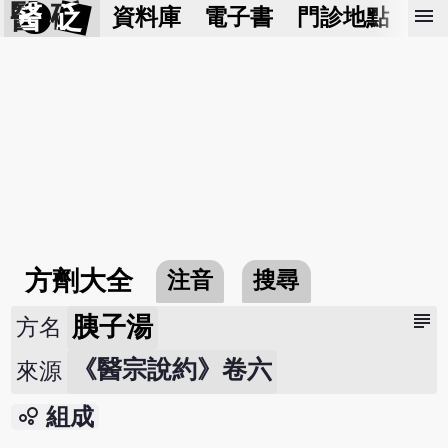
醫 砭
menu
資料庫
電子書
門診地點
預
方劑大全
注音
搜尋
subject
胰子湯
方名
《醫宗說約》卷六
來源
bubble_chart
組成