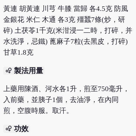
黃連 胡黃連 川芎 牛膝 當歸 各4.5克 防風
金銀花 米仁 木通 各3克 殭蠶7條(炒，研
碎) 土茯苓1千克(米泔浸一二時，打碎，并
水洗淨，忌鐵) 蓖麻子7粒(去黑皮，打碎)
甘草1.8克
bubble_chart
製法用量
上藥用陳酒、河水各1升，煎至750毫升，
入前藥，並胰子1個，去油淨，在內同
煎，空腹時服。取汗。
bubble_chart
功效