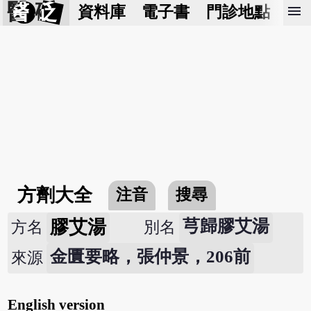
醫 砭
menu
資料庫
電子書
門診地點
預
方劑大全
注音
搜尋
膠艾湯
芎歸膠艾湯
方名
別名
金匱要略，張仲景，206前
來源
English version