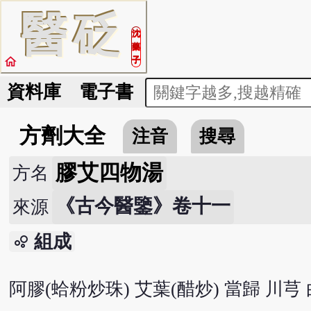
醫
砭
沈
藥
home
子
資料庫
電子書
方劑大全
注音
搜尋
膠艾四物湯
方名
《古今醫鑒》卷十一
來源
組成
bubble_chart
阿膠(蛤粉炒珠) 艾葉(醋炒) 當歸 川芎 