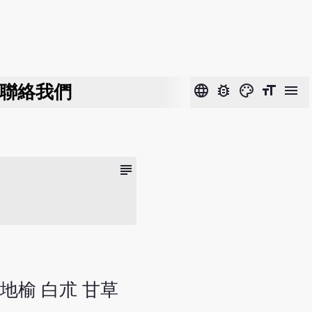
聯絡我們
language
bug_report
color_lens
format_size
menu
subject
 地榆 白朮 甘草