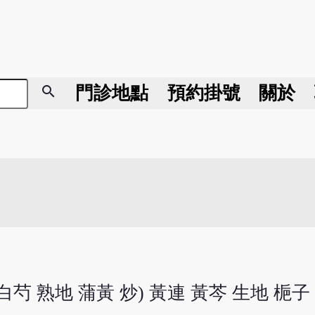
search
門診地點
預約掛號
關於
白芍 熟地 蒲黃 炒) 黃連 黃芩 生地 梔子