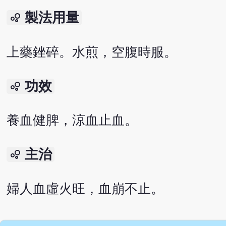
製法用量
bubble_chart
上藥銼碎。水煎，空腹時服。
功效
bubble_chart
養血健脾，涼血止血。
主治
bubble_chart
婦人血虛火旺，血崩不止。