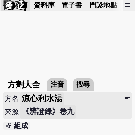
醫 砭
menu
資料庫
電子書
門診地點
預
方劑大全
注音
搜尋
subject
涼心利水湯
方名
《辨證錄》卷九
來源
bubble_chart
組成