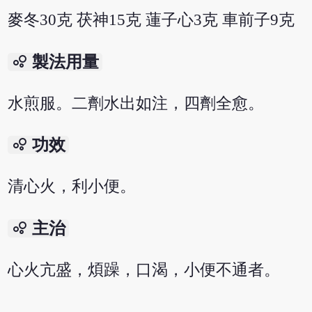
麥冬30克 茯神15克 蓮子心3克 車前子9克
bubble_chart
製法用量
水煎服。二劑水出如注，四劑全愈。
bubble_chart
功效
清心火，利小便。
bubble_chart
主治
心火亢盛，煩躁，口渴，小便不通者。