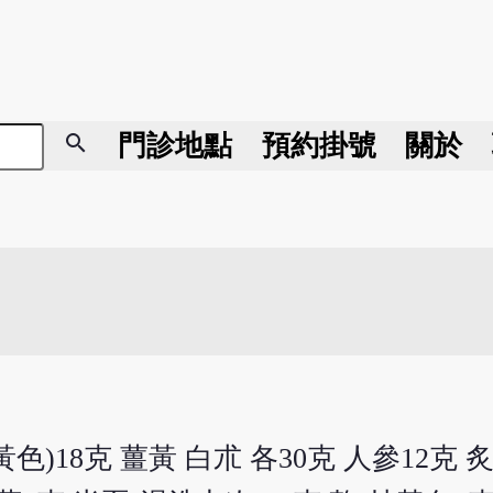
search
門診地點
預約掛號
關於
色)18克 薑黃 白朮 各30克 人參12克 