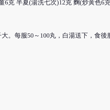
薑6克 半夏(湯洗七次)12克 麴(炒黃色6
大。每服50～100丸，白湯送下，食後