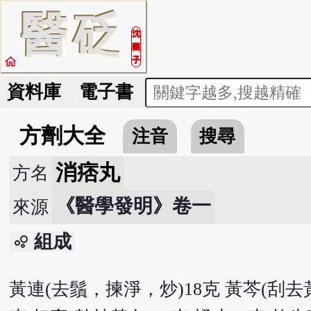
醫
砭
沈
藥
home
子
資料庫
電子書
方劑大全
注音
搜尋
消痞丸
方名
《醫學發明》卷一
來源
組成
bubble_chart
黃連(去鬚，揀淨，炒)18克 黃芩(刮去黃