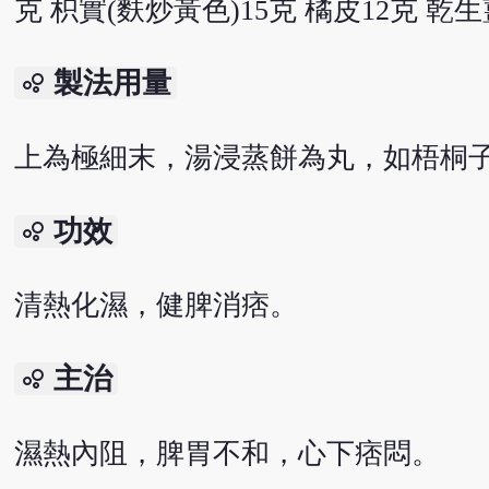
克 枳實(麩炒黃色)15克 橘皮12克 乾生
製法用量
bubble_chart
上為極細末，湯浸蒸餅為丸，如梧桐子
功效
bubble_chart
清熱化濕，健脾消痞。
主治
bubble_chart
濕熱內阻，脾胃不和，心下痞悶。