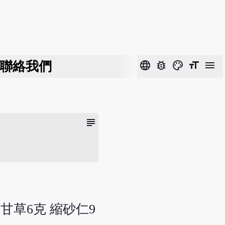
聯絡我們
language
bug_report
color_lens
format_size
menu
subject
炙甘草6克 縮砂仁9