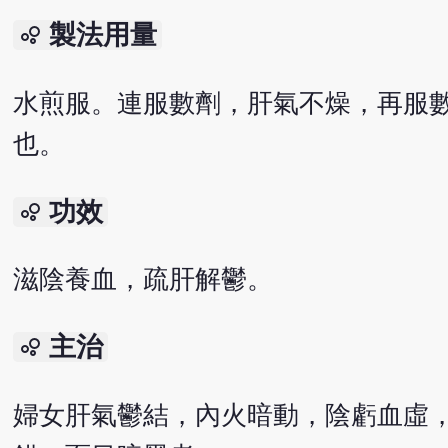
製法用量
bubble_chart
水煎服。連服數劑，肝氣不燥，再服
也。
功效
bubble_chart
滋陰養血，疏肝解鬱。
主治
bubble_chart
婦女肝氣鬱結，內火暗動，陰虧血虛