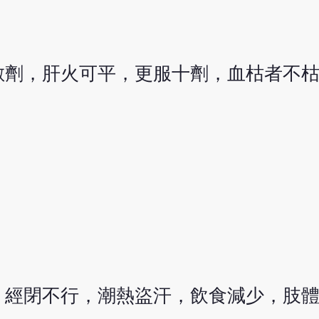
數劑，肝火可平，更服十劑，血枯者不
，經閉不行，潮熱盜汗，飲食減少，肢