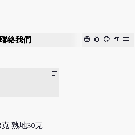
聯絡我們
language
bug_report
color_lens
format_size
menu
subject
3克 熟地30克