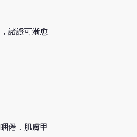
枯，諸證可漸愈
體睏倦，肌膚甲