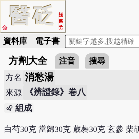
醫
砭
沈
藥
home
子
資料庫
電子書
方劑大全
注音
搜尋
消愁湯
方名
《辨證錄》卷八
來源
組成
bubble_chart
白芍30克 當歸30克 葳蕤30克 玄參 柴