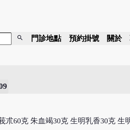
search
門診地點
預約掛號
關於
9
克 莪朮60克 朱血竭30克 生明乳香30克 生