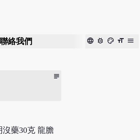
聯絡我們
language
bug_report
color_lens
format_size
menu
subject
明沒藥30克 龍膽