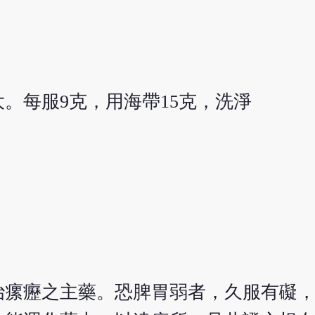
。每服9克，用海帶15克，洗淨
治瘰癧之主藥。恐脾胃弱者，久服有礙