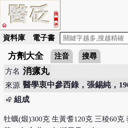
醫
砭
沈
藥
home
子
資料庫
電子書
方劑大全
注音
搜尋
消瘰丸
方名
醫學衷中參西錄，張錫純，190
來源
組成
bubble_chart
牡蠣(煅)300克 生黃耆120克 三稜60