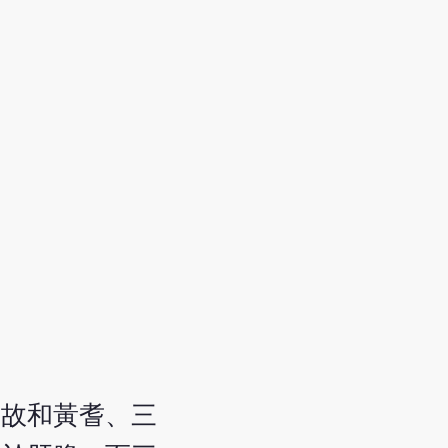
，故和黃耆、三