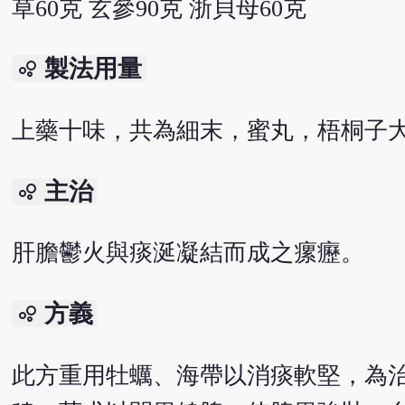
草60克 玄參90克 浙貝母60克
製法用量
bubble_chart
上藥十味，共為細末，蜜丸，梧桐子大
主治
bubble_chart
肝膽鬱火與痰涎凝結而成之瘰癧。
方義
bubble_chart
此方重用牡蠣、海帶以消痰軟堅，為