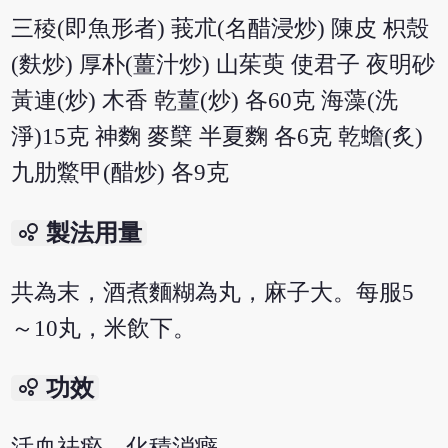
三稜(即魚形者) 莪朮(名醋浸炒) 陳皮 枳殼
(麩炒) 厚朴(薑汁炒) 山茱萸 使君子 夜明砂
黃連(炒) 木香 乾薑(炒) 各60克 海藻(洗
淨)15克 神麴 麥櫱 半夏麴 各6克 乾蟾(炙)
九肋鱉甲(醋炒) 各9克
bubble_chart
製法用量
共為末，酒煮麵糊為丸，麻子大。每服5
～10丸，米飲下。
bubble_chart
功效
活血祛瘀，化積消癖。