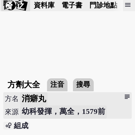
醫 砭
menu
資料庫
電子書
門診地點
預
方劑大全
注音
搜尋
subject
消癖丸
方名
幼科發揮，萬全，1579前
來源
bubble_chart
組成