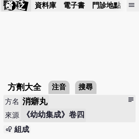
醫 砭
menu
資料庫
電子書
門診地點
預
方劑大全
注音
搜尋
subject
消癖丸
方名
《幼幼集成》卷四
來源
bubble_chart
組成