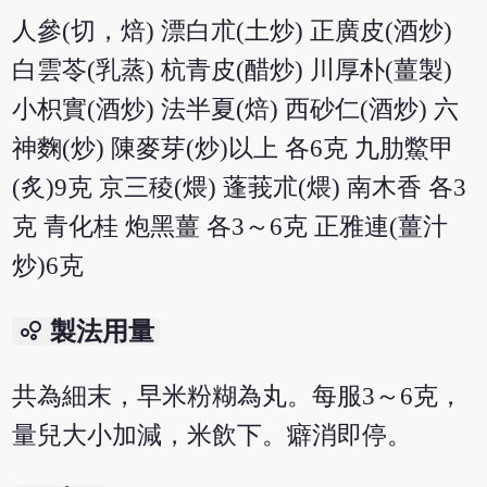
人參(切，焙) 漂白朮(土炒) 正廣皮(酒炒)
白雲苓(乳蒸) 杭青皮(醋炒) 川厚朴(薑製)
小枳實(酒炒) 法半夏(焙) 西砂仁(酒炒) 六
神麴(炒) 陳麥芽(炒)以上 各6克 九肋鱉甲
(炙)9克 京三稜(煨) 蓬莪朮(煨) 南木香 各3
克 青化桂 炮黑薑 各3～6克 正雅連(薑汁
炒)6克
bubble_chart
製法用量
共為細末，早米粉糊為丸。每服3～6克，
量兒大小加減，米飲下。癖消即停。