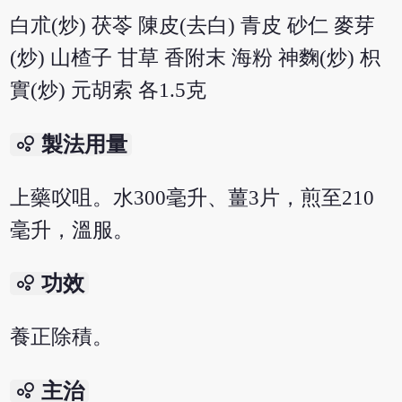
白朮(炒) 茯苓 陳皮(去白) 青皮 砂仁 麥芽
(炒) 山楂子 甘草 香附末 海粉 神麴(炒) 枳
實(炒) 元胡索 各1.5克
bubble_chart
製法用量
上藥㕮咀。水300毫升、薑3片，煎至210
毫升，溫服。
bubble_chart
功效
養正除積。
bubble_chart
主治