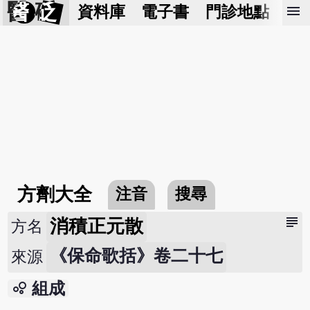
醫 砭
menu
資料庫
電子書
門診地點
預
方劑大全
注音
搜尋
subject
消積正元散
方名
《保命歌括》卷二十七
來源
bubble_chart
組成