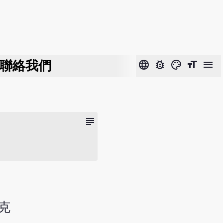
聯絡我們
language
bug_report
color_lens
format_size
menu
subject
3克