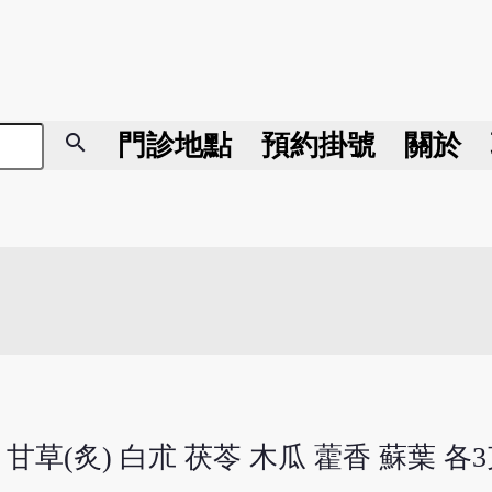
search
門診地點
預約掛號
關於
 甘草(炙) 白朮 茯苓 木瓜 藿香 蘇葉 各