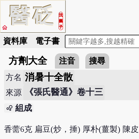
醫
砭
沈
藥
home
子
資料庫
電子書
方劑大全
注音
搜尋
消暑十全散
方名
《張氏醫通》卷十三
來源
組成
bubble_chart
香薷6克 扁豆(炒，捶) 厚朴(薑製) 陳皮