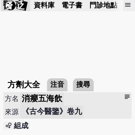
醫 砭
menu
資料庫
電子書
門診地點
預
方劑大全
注音
搜尋
subject
消癭五海飲
方名
《古今醫鑒》卷九
來源
bubble_chart
組成