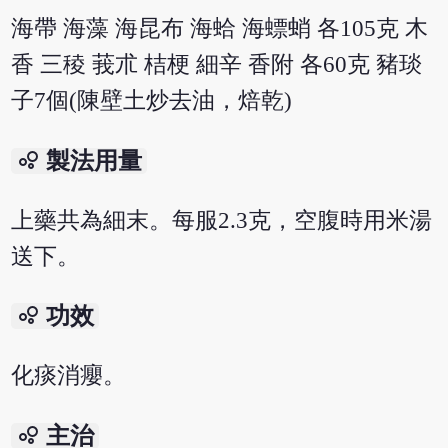
海帶 海藻 海昆布 海蛤 海螵蛸 各105克 木
香 三稜 莪朮 桔梗 細辛 香附 各60克 豬琰
子7個(陳壁土炒去油，焙乾)
bubble_chart
製法用量
上藥共為細末。每服2.3克，空腹時用米湯
送下。
bubble_chart
功效
化痰消癭。
bubble_chart
主治