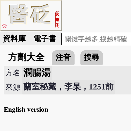
醫
砭
沈
藥
home
子
資料庫
電子書
方劑大全
注音
搜尋
潤腸湯
方名
蘭室秘藏，李杲，1251前
來源
English version