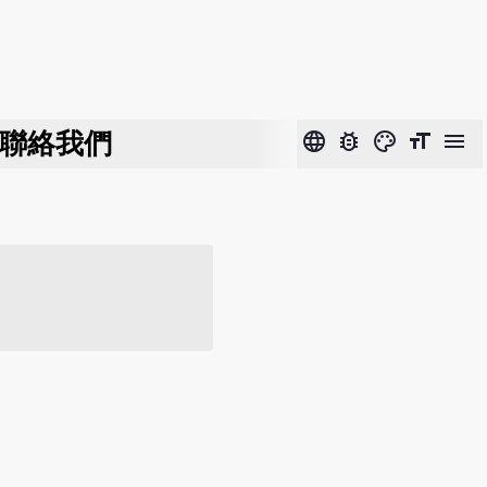
聯絡我們
language
bug_report
color_lens
format_size
menu