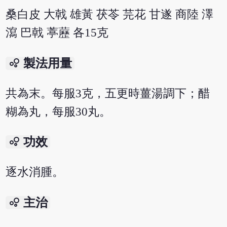
桑白皮 大戟 雄黃 茯苓 芫花 甘遂 商陸 澤
瀉 巴戟 葶藶 各15克
bubble_chart
製法用量
共為末。每服3克，五更時薑湯調下；醋
糊為丸，每服30丸。
bubble_chart
功效
逐水消腫。
bubble_chart
主治