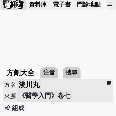
醫 砭
menu
資料庫
電子書
門診地點
預
方劑大全
注音
搜尋
subject
浚川丸
方名
《醫學入門》卷七
來源
bubble_chart
組成