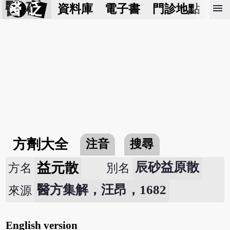
醫 砭
menu
資料庫
電子書
門診地點
預
方劑大全
注音
搜尋
益元散
辰砂益原散
方名
別名
醫方集解，汪昂，1682
來源
English version