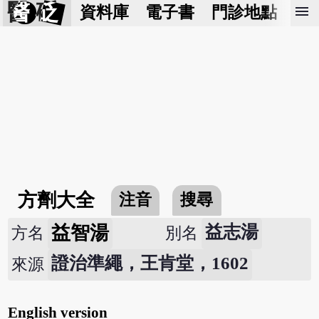
醫 砭
menu
資料庫
電子書
門診地點
預
方劑大全
注音
搜尋
益智湯
益志湯
方名
別名
證治準繩，王肯堂，1602
來源
English version